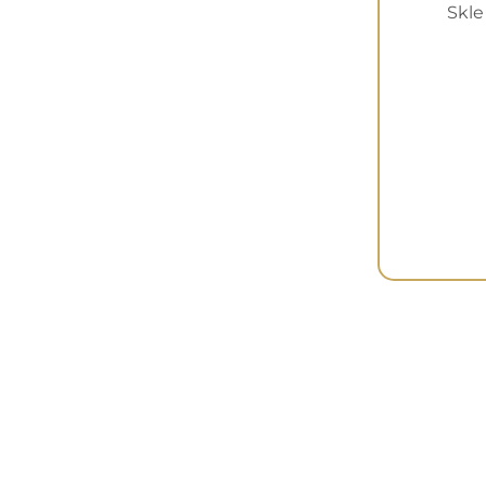
Filtruj
Skle
Informacj
Dostawa
Metody pła
Zwroty i re
Spot Justyna Bojda
ul. Ks. Londzina 18
Kontakt
43-246 Strumień
NIP: 6842420220
biuro@g-spot69.pl