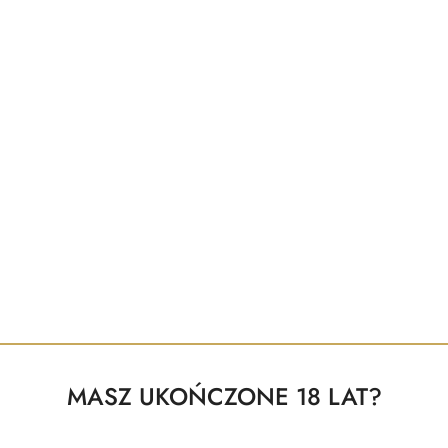
 złożone w dniach 8–16 sierpnia zostaną wysłane od 17 sierpn
ent - Eropartner - INTERSL
ów:
0
w do wyświetlenia
MASZ UKOŃCZONE 18 LAT?