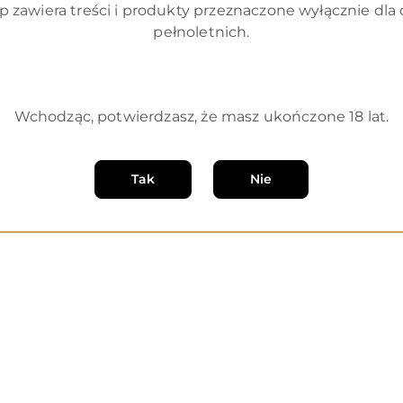
p zawiera treści i produkty przeznaczone wyłącznie dla
pełnoletnich.
Wchodząc, potwierdzasz, że masz ukończone 18 lat.
e
O nas
Tak
Nie
O sklepie
tności
Regulamin
klamacje
Polityka prywatności