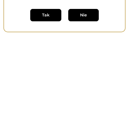
Tak
Nie
Treść
*
*
Oświadczam, że zapoznałem się z
Polityką
prywatności
Wyślij