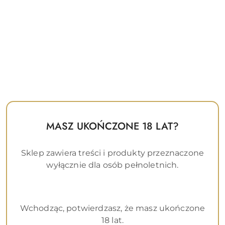
Otwarte
pon. - pt. 09:00 - 16:00
E-mail, Telefon
biuro@g-spot69.pl
+48 662 506 116
MASZ UKOŃCZONE 18 LAT?
Sklep zawiera treści i produkty przeznaczone
Formularz kontaktowy
wyłącznie dla osób pełnoletnich.
Tytuł zgłoszenia
*
Wchodząc, potwierdzasz, że masz ukończone
E-mail
*
18 lat.