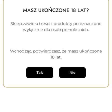
MASZ UKOŃCZONE 18 LAT?
Sklep zawiera treści i produkty przeznaczone
wyłącznie dla osób pełnoletnich.
Wchodząc, potwierdzasz, że masz ukończone
18 lat.
Stymulujący krem dla par
Żel stymulujący dla
Tak
Nie
Orgasm Couple Cream
kobiet G-Spot Gel 15ml
30ml Shiatsu
Shiatsu
(0)
(0)
89.00
89.00
Cena
Cena
Najniższa
Najniższa
Najniższa cena:
63
Najniższa cena:
63
promocyjna:
promocyjna:
cena
cena
z
z