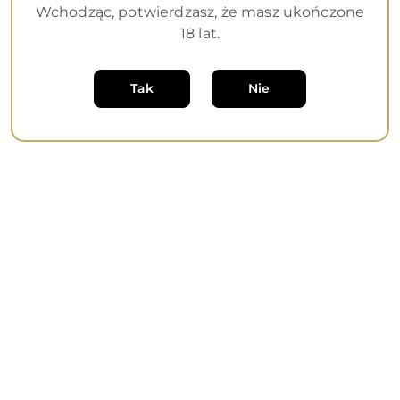
Wchodząc, potwierdzasz, że masz ukończone
18 lat.
Pillow Talk Sassy Special
Pillow Talk Sassy Teal
Edit
Tak
Nie
(0)
(0)
487.00
439.00
Cena:
Cena:
Pillow Talk Secrets
Pillow Talk Secrets