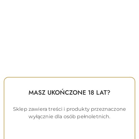
Pillow Talk Racy Special
Pillow Talk Racy teal
Editi
(0)
(0)
365.00
312.00
Cena:
Cena:
MASZ UKOŃCZONE 18 LAT?
Sklep zawiera treści i produkty przeznaczone
wyłącznie dla osób pełnoletnich.