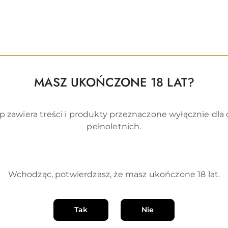
MASZ UKOŃCZONE 18 LAT?
p zawiera treści i produkty przeznaczone wyłącznie dla
pełnoletnich.
Wchodząc, potwierdzasz, że masz ukończone 18 lat.
DO KOSZYKA
s Nipple Pasties 2 Pair
Tak
Nie
)