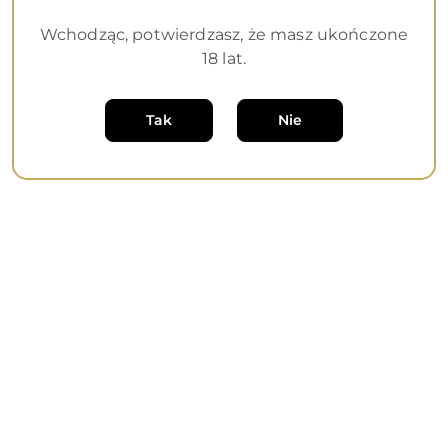
Wchodząc, potwierdzasz, że masz ukończone
18 lat.
Dane adresowe
Informacje
Tak
Nie
O nas
Sklep internetowy na oprogramowaniu