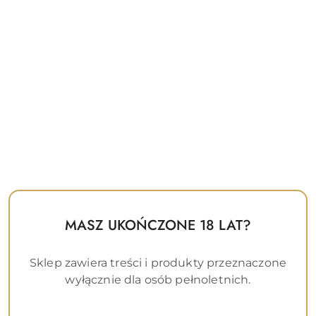
MASZ UKOŃCZONE 18 LAT?
Sklep zawiera treści i produkty przeznaczone
wyłącznie dla osób pełnoletnich.
Lubrykant na bazie wody Be Lover Gel Aqua Power 100ml