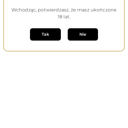
30.00
Cena
Wchodząc, potwierdzasz, że masz ukończone
Najniższa
Najniższa cena:
22
promocyjna:
cena
18 lat.
z
30
dni
Tak
Nie
przed
obniżką