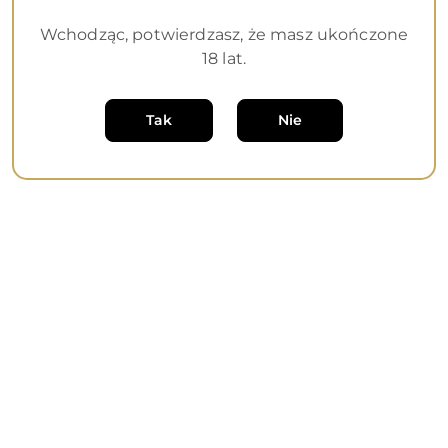
Wchodząc, potwierdzasz, że masz ukończone
Dane adresowe
18 lat.
Informacje
Tak
Nie
O nas
Sklep internetowy na oprogramowaniu