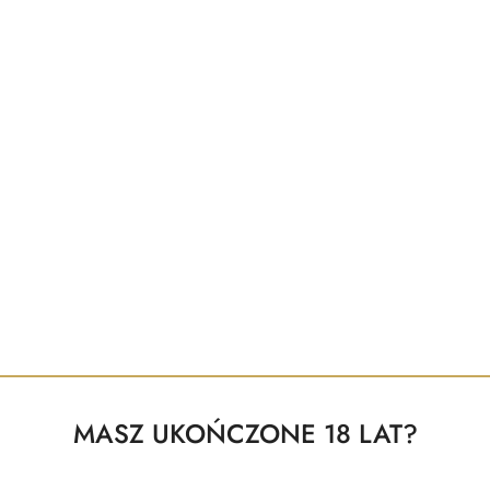
 złożone w dniach 8–16 sierpnia zostaną wysłane od 17 sierpn
ent - Whips Collections
ów:
0
w do wyświetlenia
MASZ UKOŃCZONE 18 LAT?