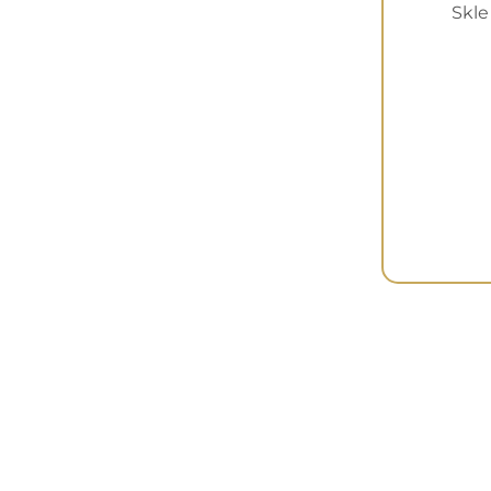
Filtruj
Skle
Informacj
Dostawa
Metody pła
Zwroty i re
Spot Justyna Bojda
ul. Ks. Londzina 18
Kontakt
43-246 Strumień
NIP: 6842420220
biuro@g-spot69.pl