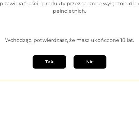
p zawiera treści i produkty przeznaczone wyłącznie dla
pełnoletnich.
Wchodząc, potwierdzasz, że masz ukończone 18 lat.
e
O nas
Tak
Nie
O sklepie
tności
Regulamin
klamacje
Polityka prywatności