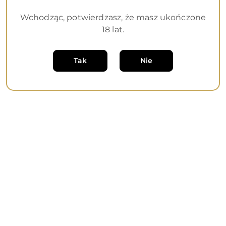
Wchodząc, potwierdzasz, że masz ukończone
18 lat.
Tak
Nie
NAZWA
PRODUCENTA:
JE
JOUE
(0)
Wibrator Je Joue Amour Bullet