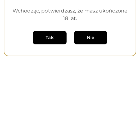
Wchodząc, potwierdzasz, że masz ukończone
18 lat.
Dane adresowe
Tak
Nie
Informacje
O nas
Sklep internetowy na oprogramowaniu