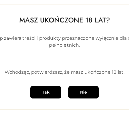
MASZ UKOŃCZONE 18 LAT?
p zawiera treści i produkty przeznaczone wyłącznie dla
pełnoletnich.
DO KOSZYKA
DO KOSZYKA
Wchodząc, potwierdzasz, że masz ukończone 18 lat.
t na bazie wody Naturally
Ultracieńkie i delikatne prez
iri 80ml
nielateksowe Unimil Skyn Elit
)
(0)
Tak
Nie
80.00
Cena
Najniższa
:
52
Najniższa cena:
81
promocyjna:
cena
z
30
tywy, żele i akcesoria intymne
dni
przed