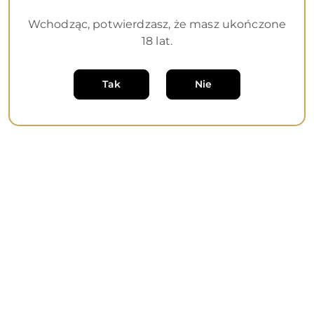
Wchodząc, potwierdzasz, że masz ukończone
18 lat.
Dane adresowe
Tak
Nie
Informacje
O nas
Sklep internetowy na oprogramowaniu