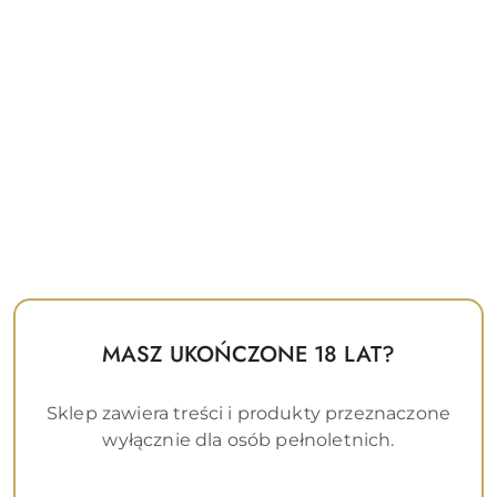
Ilość
szt.
Do koszyka
Zostaw telefon
Dostępność
MASZ UKOŃCZONE 18 LAT?
Wysyłka w
i
24 godziny
ciągu:
dostawa
Wyślij
Sklep zawiera treści i produkty przeznaczone
Cena przesyłki:
14.99
wyłącznie dla osób pełnoletnich.
EAN:
0603912350012