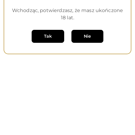
Wchodząc, potwierdzasz, że masz ukończone
18 lat.
Dane adresowe
Tak
Nie
Informacje
O nas
Sklep internetowy na oprogramowaniu