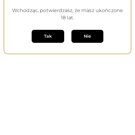
Wchodząc, potwierdzasz, że masz ukończone
18 lat.
Dane adresowe
Tak
Nie
Informacje
O nas
Sklep internetowy na oprogramowaniu