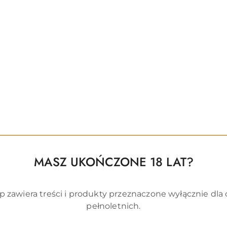
onane z wysokiej jakości składników. Intimate Earth t
 wyłącznie składników certyfikowanych przez rząd U
 w stosowaniu. Zdając sobie sprawę z tego, jak wiele
Intimate Earth stworzył swą ofertę właśnie z myślą o ni
arth są wolne od parabenów, dietanoloaminy, synte
 wykorzystuje również składników pochodzenia zwierzę
.
MASZ UKOŃCZONE 18 LAT?
p zawiera treści i produkty przeznaczone wyłącznie dla
pełnoletnich.