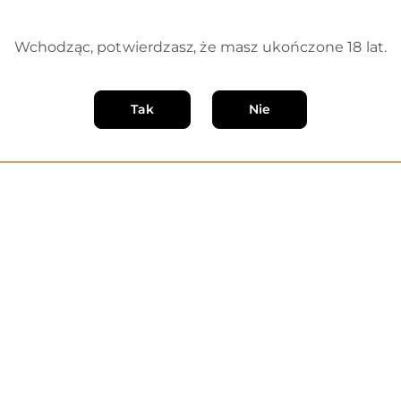
Produkty
Polecamy
o
Wchodząc, potwierdzasz, że masz ukończone 18 lat.
statusie:
Tak
Nie