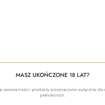
wy
natychmiast wymień tampon
.
zowego użytku!
Nie stosować ponownie.
cepcyjnym.
żytkowania
, aby uniknąć ryzyka infekcji.
o (TSS)
– jeśli pojawią się objawy (gorączka 39°C+, wysy
onsultuj się z lekarzem.
t-Tampons Normal
MASZ UKOŃCZONE 18 LAT?
l to
idealne rozwiązanie dla aktywnych kobiet
, któr
 Wysoka chłonność i brak sznurka sprawiają, że są całko
p zawiera treści i produkty przeznaczone wyłącznie dla
em przez cały miesiąc – wypróbuj JoyDivision Soft-
pełnoletnich.