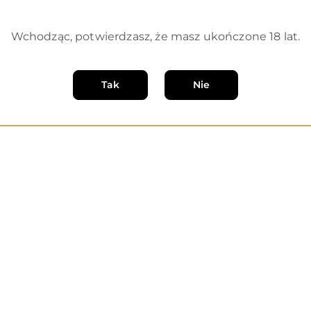
Wchodząc, potwierdzasz, że masz ukończone 18 lat.
Produkty
Polecamy
o
Tak
Nie
statusie: