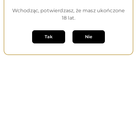
Wchodząc, potwierdzasz, że masz ukończone
18 lat.
Dane adresowe
Tak
Nie
Informacje
O nas
Sklep internetowy na oprogramowaniu