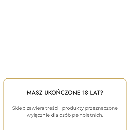
Najniższa
Najniższa cena:
62
promocyjna:
cena
z
30
dni
przed
obniżką
MASZ UKOŃCZONE 18 LAT?
Sklep zawiera treści i produkty przeznaczone
wyłącznie dla osób pełnoletnich.