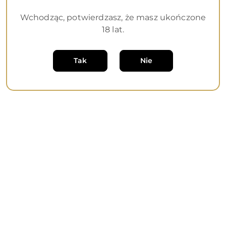
Wchodząc, potwierdzasz, że masz ukończone
Dane adresowe
18 lat.
Informacje
Tak
Nie
O nas
Sklep internetowy na oprogramowaniu