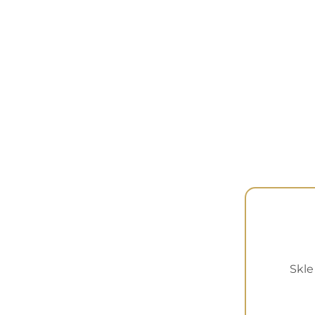
Pomiń karuzelę produktów
Skle