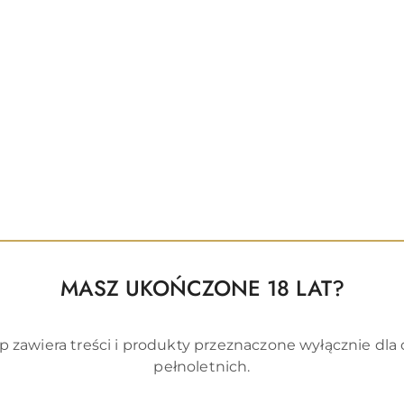
Produkty
Polecamy
o
statusie:
MASZ UKOŃCZONE 18 LAT?
p zawiera treści i produkty przeznaczone wyłącznie dla
pełnoletnich.