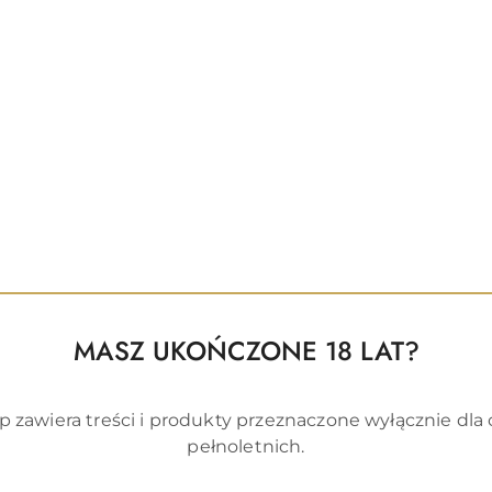
Thermoplastic Elastomer (TPE)
 Propylene Glycol, Hydroxyethylcellulose, Sodium Polyac
ta Cyclodextrin, IPBC
ycerin, Sodium Polyacrylate, Phenoxyethanol, Methylp
odstawie oceny toksykologicznej zgodnie z Dyrektywą 
Produkty
Polecamy
MASZ UKOŃCZONE 18 LAT?
o
statusie:
p zawiera treści i produkty przeznaczone wyłącznie dla
pełnoletnich.