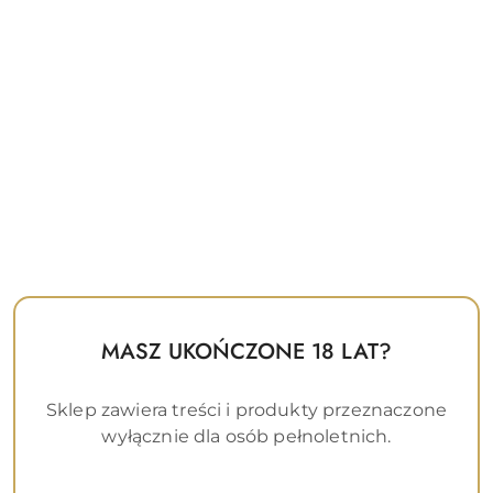
Lubrykant na bazie wody JoyDivision AQUAglide neutral
1000 ml
244.00
Cena:
MASZ UKOŃCZONE 18 LAT?
Sklep zawiera treści i produkty przeznaczone
wyłącznie dla osób pełnoletnich.