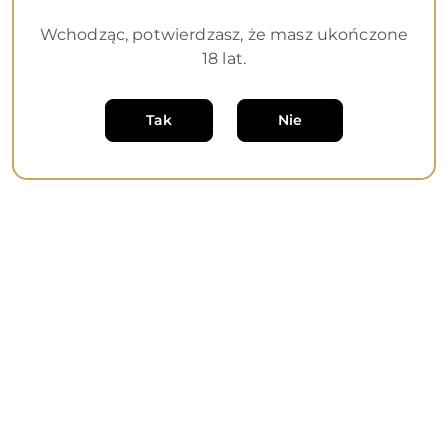
Wchodząc, potwierdzasz, że masz ukończone
18 lat.
Dane adresowe
Informacje
Tak
Nie
O nas
Sklep internetowy na oprogramowaniu