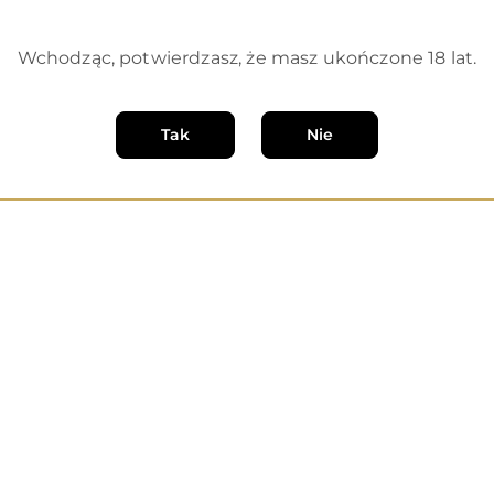
Produkty
Polecamy
o
Wchodząc, potwierdzasz, że masz ukończone 18 lat.
statusie:
Tak
Nie