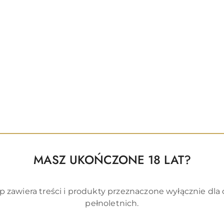
CJE DOT. BEZPIECZEŃSTWA
OPINIE I OCENY (0)
ę! Użyj TABOOM O-RING COLLAR & CHAIN LEASH w sypial
ozwól, aby zaufany dominujący kontrolował Cię, ciągnąc
iem są wykonane z wysokiej jakości materiałów i są ide
esorium. Przygotuj się na luksusowe doznania z TAB
produkty i modne elementy we wszystkich przedziałach
ycia. Każdy zboczony kochanek jest potencjalnym klie
ku swojej seksualnej podróży, czy też są już bardziej d
ego do odkrycia. Ze względu na luksusowy i stylowy w
MASZ UKOŃCZONE 18 LAT?
, który sprawia przyjemność. TABOOM jest odpowiedni n
p zawiera treści i produkty przeznaczone wyłącznie dla
pełnoletnich.