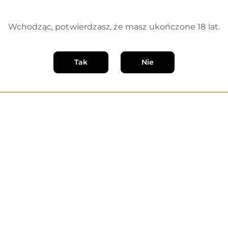
Wchodząc, potwierdzasz, że masz ukończone 18 lat.
zewodowych możliwości Fuse proponuje 7 trybów pra
im urządzeniem.
Tak
Nie
 poliuretanem
nowa 540 mAH 3,7V