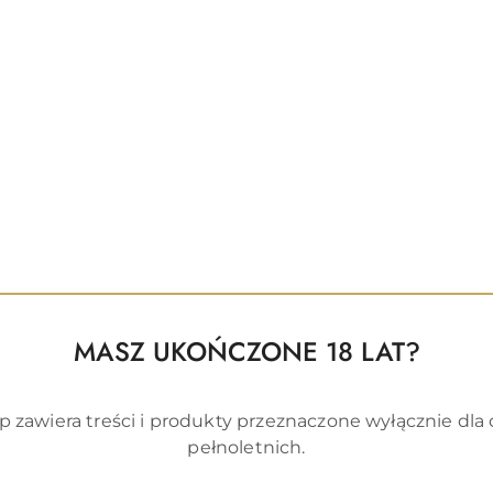
brator króliczek do podwójnej stymulacji, który dzięki u
poziom. Dzięki wbudowanej technologii Touch-sensitiv
ej zabawki sekspartnera. Wystarczy, że Kiiroo Fuse dotkn
zez organizm i w czasie rzeczywistym zacznie przeka
Także oboje partnerzy mają wrażenie jakby współżyli ze
tnerowi oddać decyzje o tempie i trybie zabawy. Wtedy 
bracje. Połącz to z oglądaniem się, czy to na żywo czy 
idealnie jakby zabawa była w Realu.
kimi urządzeniami Kiiroo, posiada też możliwość przej
MASZ UKOŃCZONE 18 LAT?
p zawiera treści i produkty przeznaczone wyłącznie dla
pełnoletnich.
 w rolę gwiady filmów porno, wystarczy założyć okulary 
nej rzeczywistości wirtualnej.