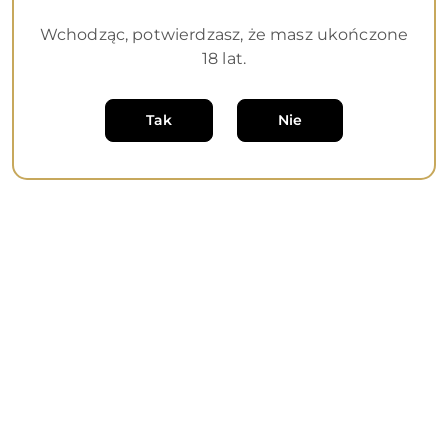
dni
przed
Wchodząc, potwierdzasz, że masz ukończone
obniżką
18 lat.
Tak
Nie