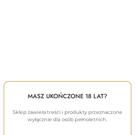
LELO Lubrykant na Bazie Wody – 150 ml
MASZ UKOŃCZONE 18 LAT?
114.00
Cena
Sklep zawiera treści i produkty przeznaczone
Najniższa
Najniższa cena:
116
promocyjna:
wyłącznie dla osób pełnoletnich.
cena
z
30